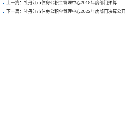
上一篇：牡丹江市住房公积金管理中心2018年度部门预算
下一篇：牡丹江市住房公积金管理中心2022年度部门决算公开