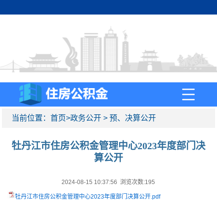
当前位置：
首页
>
政务公开
>
预、决算公开
牡丹江市住房公积金管理中心2023年度部门决
算公开
2024-08-15 10:37:56 浏览次数:
195
牡丹江市住房公积金管理中心2023年度部门决算公开.pdf